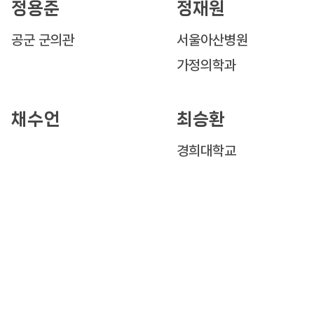
정용준
정재원
공군 군의관
서울아산병원
가정의학과
채수언
최승환
경희대학교