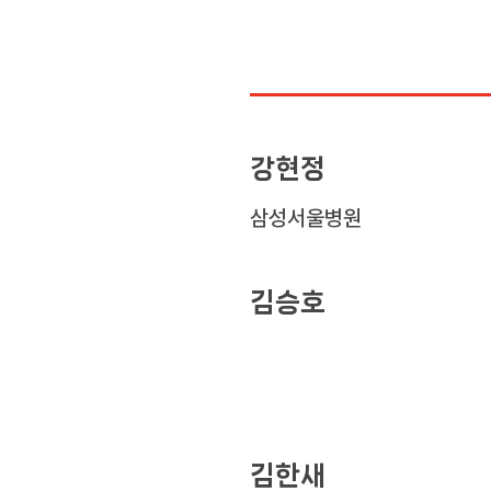
강현정
삼성서울병원
김승호
김한새