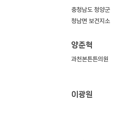
충청남도 청양군
청남면 보건지소
양준혁
과천본튼튼의원
이광원