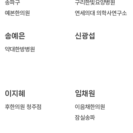
송파구
구리한빛요양병원
예본한의원
연세의대 의학사연구소
송예은
신광섭
약대한방병원
이지혜
임채원
후한의원 청주점
이음채한의원
잠실송파