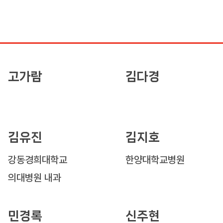
고가람
김다경
김유진
김지호
강동경희대학교
한양대학교병원
의대병원 내과
민경록
신주현