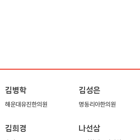
김병학
김성은
해운대유진한의원
명동리아한의원
김희경
나선삼