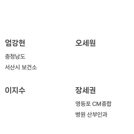
엄강현
오세원
충청남도
서산시 보건소
이지수
장세권
영등포 CM종합
병원 산부인과